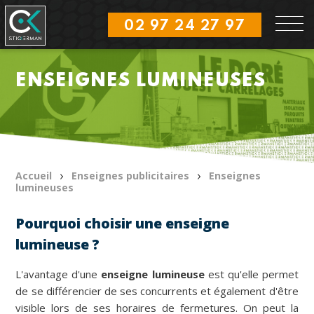
Aller
Panneau de gestion des cookies
au
02 97 24 27 97
contenu
principal
ENSEIGNES LUMINEUSES
Accueil
Enseignes publicitaires
Enseignes
lumineuses
Pourquoi choisir une enseigne
lumineuse ?
L'avantage d'une
enseigne lumineuse
est qu'elle permet
de se différencier de ses concurrents et également d'être
visible lors de ses horaires de fermetures. On peut la