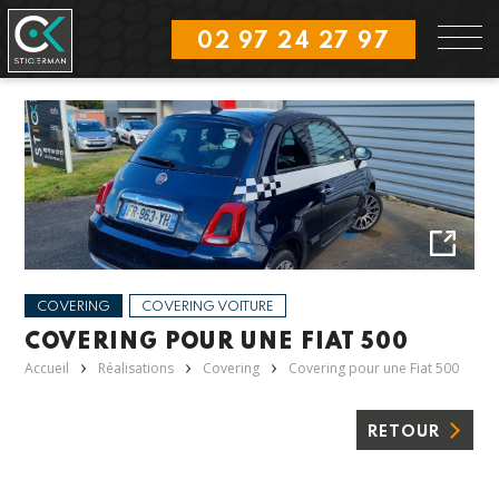
Aller
Panneau de gestion des cookies
au
02 97 24 27 97
contenu
principal
COVERING
COVERING VOITURE
COVERING POUR UNE FIAT 500
Accueil
Réalisations
Covering
Covering pour une Fiat 500
RETOUR